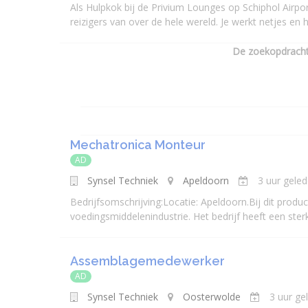
Als Hulpkok bij de Privium Lounges op Schiphol Airpo
reizigers van over de hele wereld. Je werkt netjes en he
De zoekopdracht 
Mechatronica Monteur
AD
Synsel Techniek
Apeldoorn
3 uur gele
Bedrijfsomschrijving:Locatie: Apeldoorn.Bij dit prod
voedingsmiddelenindustrie. Het bedrijf heeft een ste
Assemblagemedewerker
AD
Synsel Techniek
Oosterwolde
3 uur ge