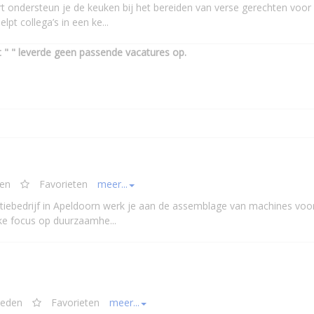
rt ondersteun je de keuken bij het bereiden van verse gerechten voor
lpt collega’s in een ke...
" " leverde geen passende vacatures op.
den
Favorieten
meer...
uctiebedrijf in Apeldoorn werk je aan de assemblage van machines voo
rke focus op duurzaamhe...
leden
Favorieten
meer...