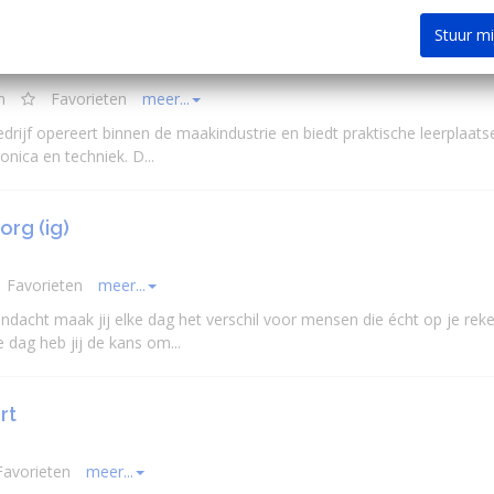
Stuur m
n
Favorieten
meer...
edrijf opereert binnen de maakindustrie en biedt praktische leerplaats
nica en techniek. D...
rg (ig)
Favorieten
meer...
acht maak jij elke dag het verschil voor mensen die écht op je rek
 dag heb jij de kans om...
rt
avorieten
meer...