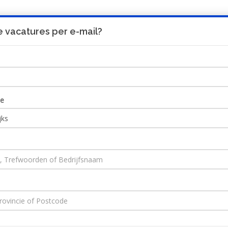
 vacatures per e-mail?
UITNODIGING
HO
ie
Amsterdam-South
Ontvang JobAlert