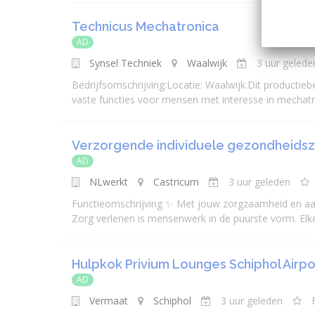
Technicus Mechatronica
AD
Synsel Techniek
Waalwijk
3 uur gelede
Bedrijfsomschrijving:Locatie: Waalwijk.Dit productieb
vaste functies voor mensen met interesse in mechatro
Verzorgende individuele gezondheidszo
AD
NLwerkt
Castricum
3 uur geleden
Functieomschrijving ✨ Met jouw zorgzaamheid en aand
Zorg verlenen is mensenwerk in de puurste vorm. Elke
Hulpkok Privium Lounges Schiphol Airpo
AD
Vermaat
Schiphol
3 uur geleden
F