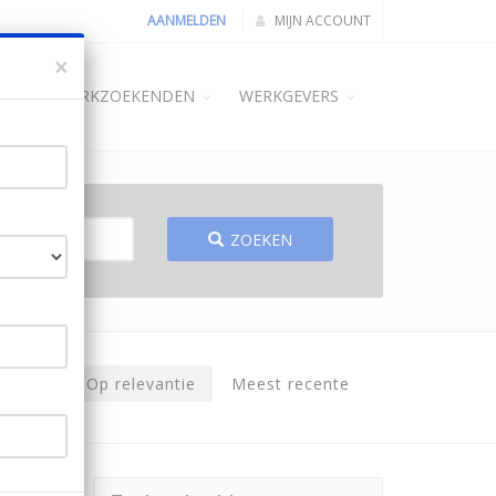
AANMELDEN
MIJN ACCOUNT
×
ME
WERKZOEKENDEN
WERKGEVERS
ZOEKEN
Op relevantie
Meest recente