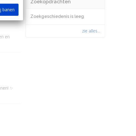
Zoekopdrachten
ij banen
Zoekgeschiedenis is leeg
zie alles...
en en
enen! ✨