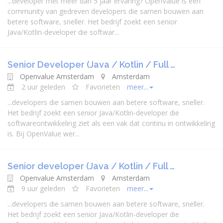
...
developer
met meer dan 5 jaar ervaring? OpenValue is een
community van gedreven
developer
s die samen bouwen aan
betere software, sneller. Het bedrijf zoekt een senior
Java
/Kotlin-
developer
die softwar...
Senior Developer (Java / Kotlin / Full …
Openvalue Amsterdam
Amsterdam
2 uur geleden
Favorieten
meer...
...
developer
s die samen bouwen aan betere software, sneller.
Het bedrijf zoekt een senior
Java
/Kotlin-
developer
die
softwareontwikkeling ziet als een vak dat continu in ontwikkeling
is. Bij OpenValue wer...
Senior developer (Java / Kotlin / Full …
Openvalue Amsterdam
Amsterdam
9 uur geleden
Favorieten
meer...
...
developer
s die samen bouwen aan betere software, sneller.
Het bedrijf zoekt een senior
Java
/Kotlin-
developer
die