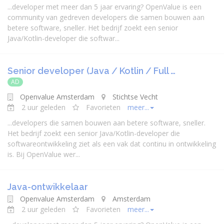
...
developer
met meer dan 5 jaar ervaring? OpenValue is een
community van gedreven
developer
s die samen bouwen aan
betere software, sneller. Het bedrijf zoekt een senior
Java
/Kotlin-
developer
die softwar...
Senior developer (Java / Kotlin / Full …
AD
Openvalue Amsterdam
Stichtse Vecht
2 uur geleden
Favorieten
meer...
...
developer
s die samen bouwen aan betere software, sneller.
Het bedrijf zoekt een senior
Java
/Kotlin-
developer
die
softwareontwikkeling ziet als een vak dat continu in ontwikkeling
is. Bij OpenValue wer...
Java-ontwikkelaar
Openvalue Amsterdam
Amsterdam
2 uur geleden
Favorieten
meer...