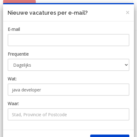
PLAATS JOB
MIJN ACCOUNT
×
Nieuwe vacatures per e-mail?
E-mail
Frequentie
Wat:
ZOEKEN
Waar:
82 Jobs voor java developer
Ontvang JobAlert