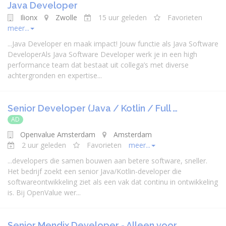
Java Developer
Ilionx
Zwolle
15 uur geleden
Favorieten
meer...
...
Java
Developer
en maak impact! Jouw functie als
Java
Software
Developer
Als
Java
Software
Developer
werk je in een high
performance team dat bestaat uit collega’s met diverse
achtergronden en expertise...
Senior Developer (Java / Kotlin / Full …
AD
Openvalue Amsterdam
Amsterdam
2 uur geleden
Favorieten
meer...
...
developer
s die samen bouwen aan betere software, sneller.
Het bedrijf zoekt een senior
Java
/Kotlin-
developer
die
softwareontwikkeling ziet als een vak dat continu in ontwikkeling
is. Bij OpenValue wer...
Senior Mendix Developer - Alleen voor