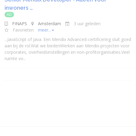
inwoners …
AD
FINAPS
Amsterdam
3 uur geleden
Favorieten
meer...
...
Java
Script of
Java
. Een Mendix Advanced-certificering sluit goed
aan bij de rol.Wat we biedenWerken aan Mendix-projecten voor
corporates, overheidsinstellingen en non-profitorganisaties.Veel
ruimte vo...