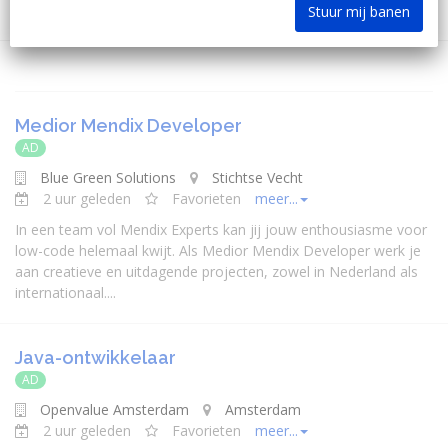
Stuur mij banen
Medior Mendix Developer
AD
Blue Green Solutions
Stichtse Vecht
2 uur geleden
Favorieten
meer...
In een team vol Mendix Experts kan jij jouw enthousiasme voor
low-code helemaal kwijt. Als Medior Mendix
Developer
werk je
aan creatieve en uitdagende projecten, zowel in Nederland als
internationaal....
Java-ontwikkelaar
AD
Openvalue Amsterdam
Amsterdam
2 uur geleden
Favorieten
meer...