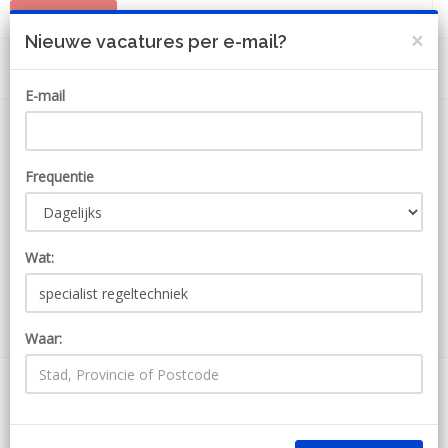
PLAATS JOB
MIJN ACCOUNT
×
Nieuwe vacatures per e-mail?
E-mail
Frequentie
Wat:
ZOEKEN
Waar:
108 Jobs voor specialist
regeltechniek