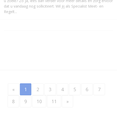
u zoekt? Zo ja, lees dan verder voor meer details en zorg ervoor
dat u vandaag nog solliciteert. Wil jij als
Specialist
Meet- en
Regelt...
«
1
2
3
4
5
6
7
8
9
10
11
»