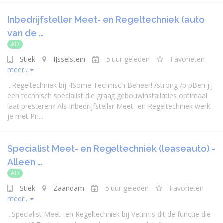
Inbedrijfsteller Meet- en Regeltechniek (auto
van de …
AD
Stiek
IJsselstein
5 uur geleden
Favorieten
meer...
...
Regeltechniek
bij 4Some Technisch Beheer! /strong /p pBen jij
een technisch
specialist
die graag gebouwinstallaties optimaal
laat presteren? Als Inbedrijfsteller Meet- en
Regeltechniek
werk
je met Pri...
Specialist Meet- en Regeltechniek (leaseauto) -
Alleen …
AD
Stiek
Zaandam
5 uur geleden
Favorieten
meer...
...
Specialist
Meet- en
Regeltechniek
bij VetimIs dit de functie die