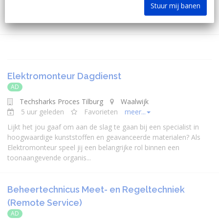
Stuur mij banen
Ontvang JobAlert
Elektromonteur Dagdienst
AD
Techsharks Proces Tilburg
Waalwijk
5 uur geleden
Favorieten
meer...
Lijkt het jou gaaf om aan de slag te gaan bij een
specialist
in
hoogwaardige kunststoffen en geavanceerde materialen? Als
Elektromonteur speel jij een belangrijke rol binnen een
toonaangevende organis...
Beheertechnicus Meet- en Regeltechniek
(Remote Service)
AD