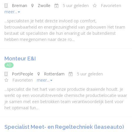
Breman
Zwolle
5 uur geleden
Favorieten
meer...
...
specialist
en Je hebt directe invloed op comfort,
betrouwbaarheid en energiezuinigheid van gebouwen Het team
bestaat uit
specialist
en die hun ervaring uit de buitendienst
hebben meegenomen naar deze ro...
Monteur E&I
AD
PortPeople
Rotterdam
5 uur geleden
Favorieten
meer...
...
specialist
die het hart van onze productie draaiende houdt. Je
werkt op een vooruitstrevende chemische productielocatie waar
je samen met een betrokken team verantwoordelijk bent voor
het optimaal fun...
Specialist Meet- en Regeltechniek (leaseauto)