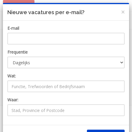
PLAATS JOB
MIJN ACCOUNT
×
Nieuwe vacatures per e-mail?
E-mail
Frequentie
Wat:
ZOEKEN
Waar:
0 Jobs bij Ej-Bos-Diervoeding
Ontvang JobAlert