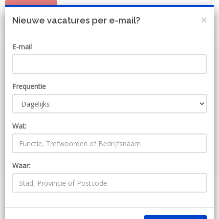
PLAATS JOB
MIJN ACCOUNT
×
Nieuwe vacatures per e-mail?
E-mail
Frequentie
Wat:
ZOEKEN
Waar:
71 Jobs bij Kracht-Recruitment
Ontvang JobAlert