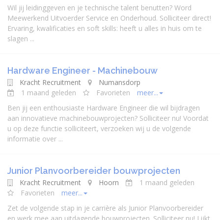
Wil jij leidinggeven en je technische talent benutten? Word
Meewerkend Uitvoerder Service en Onderhoud. Solliciteer direct!
Ervaring, kwalificaties en soft skills: heeft u alles in huis om te
slagen ...
Hardware Engineer - Machinebouw
Kracht Recruitment
Numansdorp
1 maand geleden
Favorieten
meer...
Ben jij een enthousiaste Hardware Engineer die wil bijdragen
aan innovatieve machinebouwprojecten? Solliciteer nu! Voordat
u op deze functie solliciteert, verzoeken wij u de volgende
informatie over ...
Junior Planvoorbereider bouwprojecten
Kracht Recruitment
Hoorn
1 maand geleden
Favorieten
meer...
Zet de volgende stap in je carrière als Junior Planvoorbereider
en werk mee aan uitdagende bouwprojecten. Solliciteer nu! Lijkt