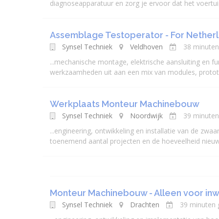
diagnoseapparatuur en zorg je ervoor dat het voertuig vo
Assemblage Testoperator - For Netherl
Synsel Techniek
Veldhoven
38 minuten
...
mechanisch
e montage, elektrische aansluiting en f
werkzaamheden uit aan een mix van modules, protot
Werkplaats Monteur Machinebouw
Synsel Techniek
Noordwijk
39 minuten
...
engineer
ing, ontwikkeling en installatie van de zwaa
toenemend aantal projecten en de hoeveelheid nieuwe
Monteur Machinebouw - Alleen voor inw
Synsel Techniek
Drachten
39 minuten 