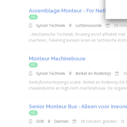
Assemblage Monteur - For Netherland 
AD
Synsel Techniek
Lichtenvoorde
38 min
...
Mechanisch
e Techniek; Ervaring en/of affiniteit m
machines; Tekening kunnen lezen en technische instruc
Monteur Machinebouw
AD
Synsel Techniek
Berkel en Rodenrijs
3
Bedrijfsomschrijving:Locatie: Berkel en Rodenrijs.Dit
maakindustrie en high-tech machinebouw. De organisa
Senior Monteur Bus - Alleen voor inwon
AD
GVB
Diemen
38 minuten geleden