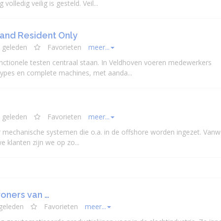
lledig veilig is gesteld. Veil...
and Resident Only
 geleden
Favorieten
meer...
unctionele testen centraal staan. In Veldhoven voeren medewerkers
ypes en complete machines, met aanda...
 geleden
Favorieten
meer...
r
mechanisch
e systemen die o.a. in de offshore worden ingezet. Van
 klanten zijn we op zo...
oners van …
geleden
Favorieten
meer...