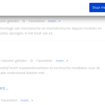
Stuur m
Resident Only
uten geleden
Favorieten
meer...
et montage van
mechanisch
e en mechatronische xbpjoel modules en
ties opvolgen; In het bezit van ee...
8 minuten geleden
Favorieten
meer...
 bedrijf levert maatwerkmachines en technische installaties voor de
tie ondersteunt klanten met ...
ers …
Favorieten
meer...