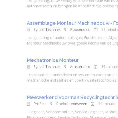
...
engineer
ing, ontwikkeling en implementatie van hoo
automatiseren en brengen kosteneffectieve oplossingen
Assemblage Monteur Machinebouw - For
Synsel Techniek
Roosendaal
39 minut
...
engineer
ing of andere collega’s; Functie-eisen: Afg
Monteur Machinebouw over goede kennis van de Engelse
Mechatronica Monteur
Synsel Techniek
Amsterdam
39 minute
...
mechanisch
e onderdelen en systemen voor complexe
mechanisch
e installaties en voert kwaliteitscontroles u
Meewerkend Voorman Recyclingtechniek
Profield
Roelofarendsveen
39 minuten
...
Engineer
, Servicemonteur, Service
Engineer
, Monteu
Ploegenmonteur, Service Technicus, Storingsmonteu