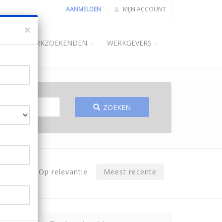
AANMELDEN
MIJN ACCOUNT
×
ME
WERKZOEKENDEN
WERKGEVERS
ZOEKEN
Op relevantie
Meest recente