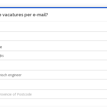
 vacatures per e-mail?
UITNODIGING
HO
ie
 engineer
Ontvang JobAlert