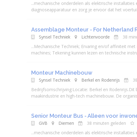
...
mechanisch
e onderdelen als elektrische installatie
diagnoseapparatuur en zorg je ervoor dat het voertuig vo
Assemblage Monteur - For Netherland 
Synsel Techniek
Lichtenvoorde
38 min
...
Mechanisch
e Techniek; Ervaring en/of affiniteit m
machines; Tekening kunnen lezen en technische instruc
Monteur Machinebouw
Synsel Techniek
Berkel en Rodenrijs
3
Bedrijfsomschrijving:Locatie: Berkel en Rodenrijs.Dit
maakindustrie en high-tech machinebouw. De organisa
Senior Monteur Bus - Alleen voor inwon
GVB
Diemen
38 minuten geleden
...
mechanisch
e onderdelen als elektrische installatie