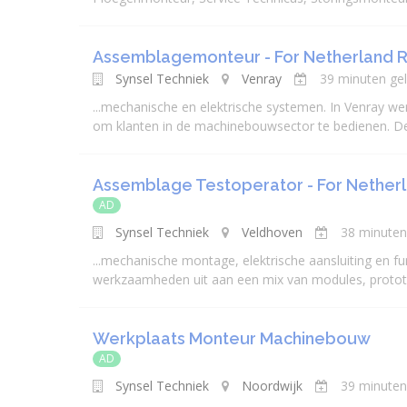
Assemblagemonteur - For Netherland R
Synsel Techniek
Venray
39 minuten ge
...
mechanisch
e en elektrische systemen. In Venray w
om klanten in de machinebouwsector te bedienen. D
Assemblage Testoperator - For Netherl
AD
Synsel Techniek
Veldhoven
38 minuten
...
mechanisch
e montage, elektrische aansluiting en f
werkzaamheden uit aan een mix van modules, protot
Werkplaats Monteur Machinebouw
AD
Synsel Techniek
Noordwijk
39 minuten