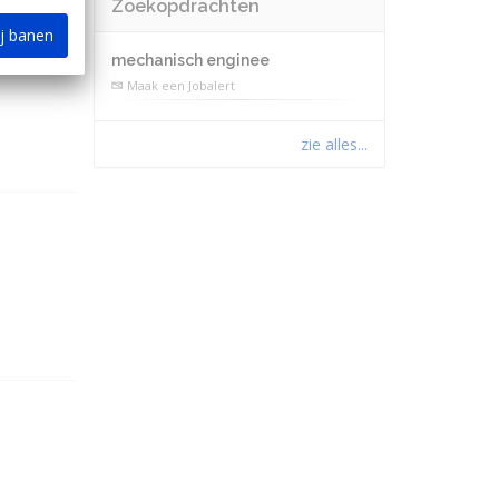
Zoekopdrachten
ij banen
mechanisch enginee
Maak een Jobalert
zie alles...