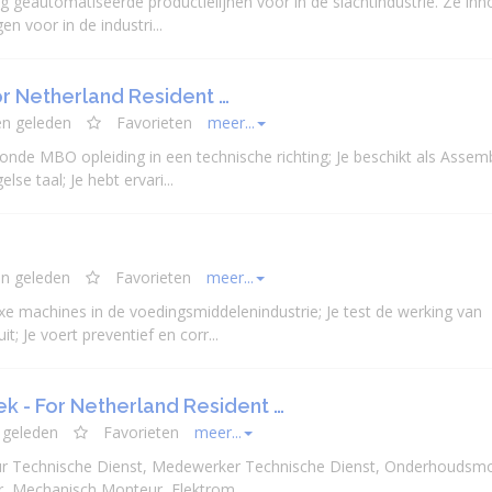
g geautomatiseerde productielijnen voor in de slachtindustrie. Ze inn
 voor in de industri...
 Netherland Resident …
en geleden
Favorieten
meer...
eronde MBO opleiding in een technische richting; Je beschikt als Assem
 taal; Je hebt ervari...
n geleden
Favorieten
meer...
 machines in de voedingsmiddelenindustrie; Je test de werking van
it; Je voert preventief en corr...
 - For Netherland Resident …
 geleden
Favorieten
meer...
r Technische Dienst, Medewerker Technische Dienst, Onderhoudsmo
r,
Mechanisch
Monteur, Elektrom...