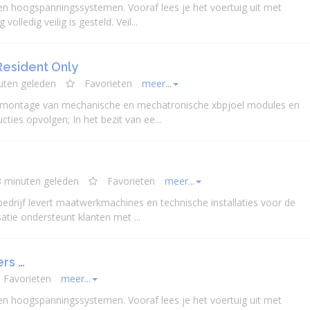
s en hoogspanningssystemen. Vooraf lees je het voertuig uit met
lledig veilig is gesteld. Veil...
Resident Only
uten geleden
Favorieten
meer...
et montage van
mechanisch
e en mechatronische xbpjoel modules en
ties opvolgen; In het bezit van ee...
8 minuten geleden
Favorieten
meer...
 bedrijf levert maatwerkmachines en technische installaties voor de
tie ondersteunt klanten met ...
ers …
Favorieten
meer...
s en hoogspanningssystemen. Vooraf lees je het voertuig uit met