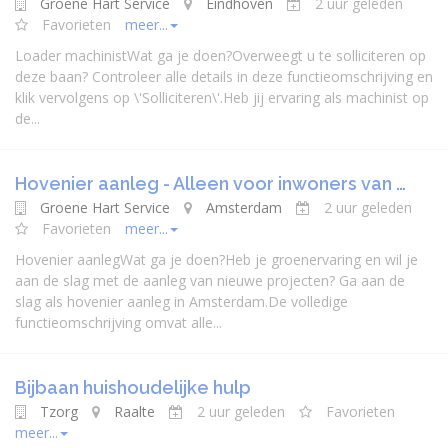
Groene Hart Service
Eindhoven
2 uur geleden
Favorieten
meer...
Loader machinistWat ga je doen?Overweegt u te solliciteren op
deze baan? Controleer alle details in deze functieomschrijving en
klik vervolgens op \'Solliciteren\'.Heb jij ervaring als machinist op
de...
Hovenier aanleg - Alleen voor inwoners van …
Groene Hart Service
Amsterdam
2 uur geleden
Favorieten
meer...
Hovenier aanlegWat ga je doen?Heb je groenervaring en wil je
aan de slag met de aanleg van nieuwe projecten? Ga aan de
slag als hovenier aanleg in Amsterdam.De volledige
functieomschrijving omvat alle...
Bijbaan huishoudelijke hulp
Tzorg
Raalte
2 uur geleden
Favorieten
meer...