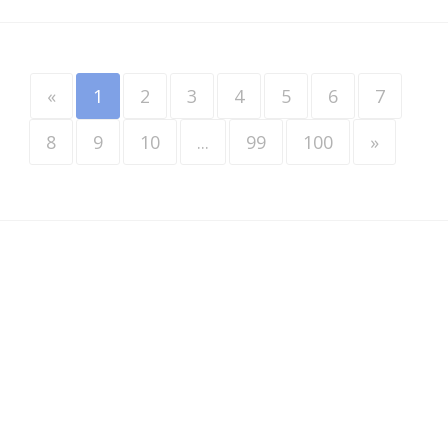
«
1
2
3
4
5
6
7
8
9
10
...
99
100
»
Werkzoekenden
•
Werkgevers
•
Over VINDAZO
•
Blader door vacatures
•
Selectievacatures
•
Privacy
•
Terms & Conditions
•
Contact
•
ATS