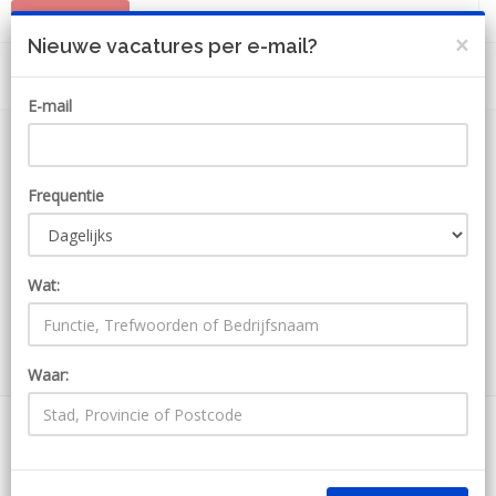
PLAATS JOB
MIJN ACCOUNT
×
Nieuwe vacatures per e-mail?
E-mail
Frequentie
Wat:
ZOEKEN
Waar:
1000 Jobs bij Maandag
Ontvang JobAlert