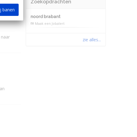
Zoekopdrachten
ij banen
noord brabant
Maak een Jobalert
 naar
zie alles...
van