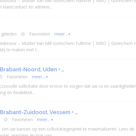
e Adviseur – Mulder Van Mill Gorinchem Fulltime | MBO | Gorinchem B
klantcontact én adminis...
 geleden
Favorieten
meer...
e Adviseur – Mulder Van Mill Gorinchem Fulltime | MBO | Gorinchem H
blij te maken met t...
 Brabant-Noord, Uden • …
Favorieten
meer...
cesvolle sollicitatie door ervoor te zorgen dat uw cv en vaardighede
 én flexibiliteit...
 Brabant-Zuidoost, Vessem • …
Favorieten
meer...
rt om uw kansen op een sollicitatiegesprek te maximaliseren. Lees de
 waar, wanneer én hoe vaa...