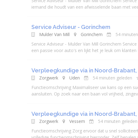
Service Adviseur - Mulder Van Mill Gorinchem Servic
iemand die houdt van een afwisselende baan met veel 
Service Adviseur - Gorinchem
Mulder Van Mill
Gorinchem
54 minuten
Service Adviseur - Mulder Van Mill Gorinchem Servic
een passie voor auto's en lijkt het je leuk om klanten 
Verpleegkundige via in Noord-Brabant,
Zorgwerk
Uden
54 minuten geleden
Functieomschrijving Maximaliseer uw kans op een suc
aansluiten. Op zoek naar een baan vol vrijheid, zingeving
Verpleegkundige via in Noord-Brabant,
Zorgwerk
Vessem
54 minuten geleden
Functieomschrijving Zorg ervoor dat u snel sollicitee
volledige functieomschrijving hieronder. Zelf bepalen