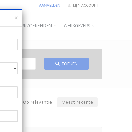
AANMELDEN
MIJN ACCOUNT
×
ME
WERKZOEKENDEN
WERKGEVERS
ZOEKEN
Op relevantie
Meest recente