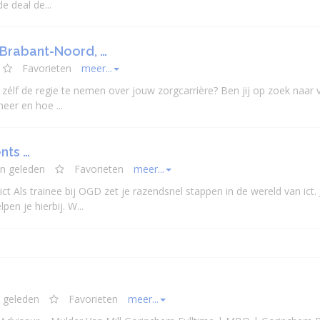
e deal de...
 Brabant-Noord, …
Favorieten
meer...
élf de regie te nemen over jouw zorgcarrière? Ben jij op zoek naar v
neer en hoe ...
nts …
n geleden
Favorieten
meer...
ct Als trainee bij OGD zet je razendsnel stappen in de wereld van ict. 
en je hierbij. W...
 geleden
Favorieten
meer...