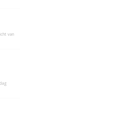
icht van
 dag