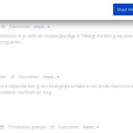
Stuur m
-Brabant, Midden …
Favorieten
meer...
tekenis in je werk als Verpleegkundige in Tilburg! /h4 Ben jij op zoek
zorgcarrièr...
eden
Favorieten
meer...
 in Nijverdal ben jij een belangrijke schakel in het productieproces 
moderne machines en zorg...
53 minuten geleden
Favorieten
meer...