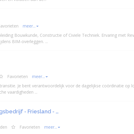
avorieten
meer...
pleiding Bouwkunde, Constructie of
Civiele
Techniek. Ervaring met Rev
jdens BIM-overleggen. ...
Favorieten
meer...
ansitie. Je bent verantwoordelijk voor de dagelijkse coördinatie op lo
che vaardigheden ...
edrijf - Friesland - …
eden
Favorieten
meer...