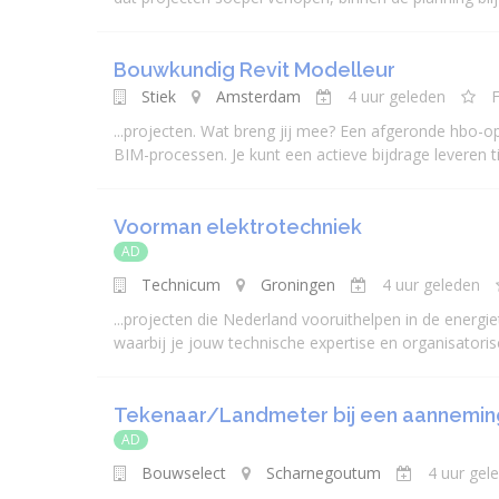
Bouwkundig Revit Modelleur
Stiek
Amsterdam
4 uur geleden
F
...
projecten
. Wat breng jij mee? Een afgeronde hbo-o
BIM-processen. Je kunt een actieve bijdrage leveren ti
Voorman elektrotechniek
AD
Technicum
Groningen
4 uur geleden
...
projecten
die Nederland vooruithelpen in de energietr
waarbij je jouw technische expertise en organisatoris
Tekenaar/Landmeter bij een aannemingsb
AD
Bouwselect
Scharnegoutum
4 uur gel