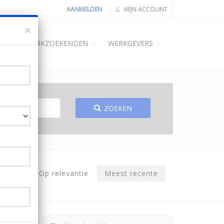
AANMELDEN
MIJN ACCOUNT
×
ME
WERKZOEKENDEN
WERKGEVERS
ZOEKEN
Op relevantie
Meest recente