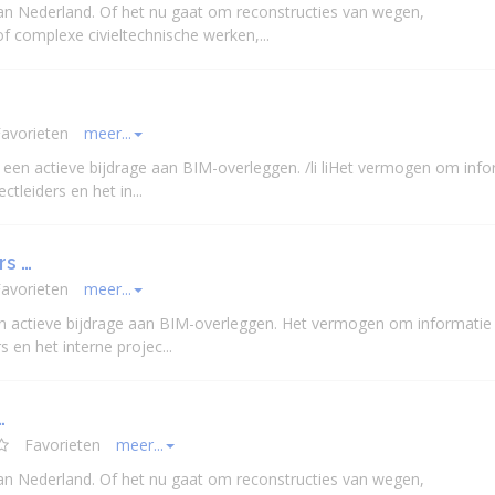
 van Nederland. Of het nu gaat om reconstructies van wegen,
f complexe civieltechnische werken,...
avorieten
meer...
n een actieve bijdrage aan BIM-overleggen. /li liHet vermogen om info
ectleider
s en het in...
rs …
avorieten
meer...
 actieve bijdrage aan BIM-overleggen. Het vermogen om informatie 
r
s en het interne projec...
…
Favorieten
meer...
 van Nederland. Of het nu gaat om reconstructies van wegen,