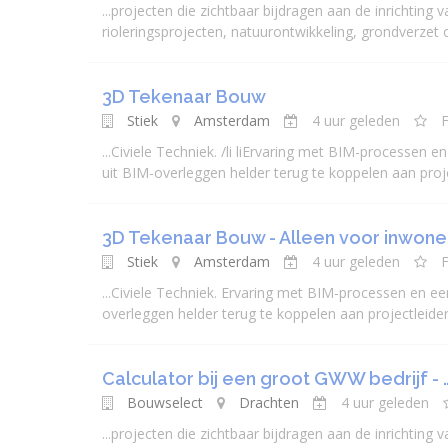
...
projecten
die zichtbaar bijdragen aan de inrichting
riolerings
projecten
, natuurontwikkeling, grondverzet o
3D Tekenaar Bouw
Stiek
Amsterdam
4 uur geleden
F
...
Civiele
Techniek. /li liErvaring met BIM-processen e
uit BIM-overleggen helder terug te koppelen aan
proj
3D Tekenaar Bouw - Alleen voor inwone
Stiek
Amsterdam
4 uur geleden
F
...
Civiele
Techniek. Ervaring met BIM-processen en een
overleggen helder terug te koppelen aan
projectleide
Calculator bij een groot GWW bedrijf - 
Bouwselect
Drachten
4 uur geleden
...
projecten
die zichtbaar bijdragen aan de inrichting