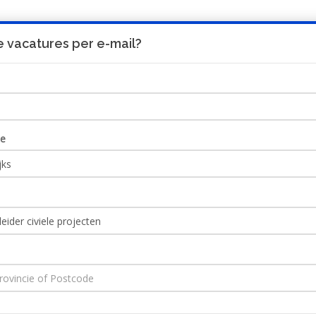
 vacatures per e-mail?
UITNODIGING
HO
ie
civiele projecten
Ontvang JobAlert