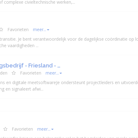
f complexe civieltechnische werken,...
Favorieten
meer...
ansitie. Je bent verantwoordelijk voor de dagelijkse coördinatie op lo
che vaardigheden ...
edrijf - Friesland - …
eden
Favorieten
meer...
ons en digitale meetsoftwareJe ondersteunt
projectleider
s en uitvoer
g en signaleert afwi...
Favorieten
meer...