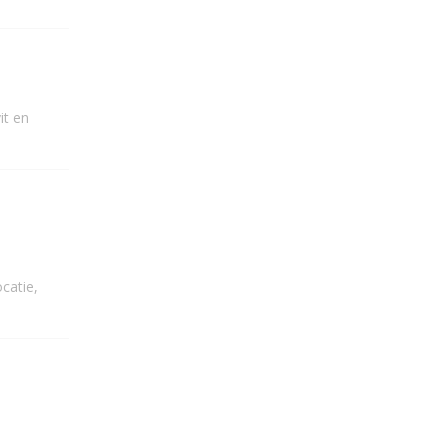
it en
catie,