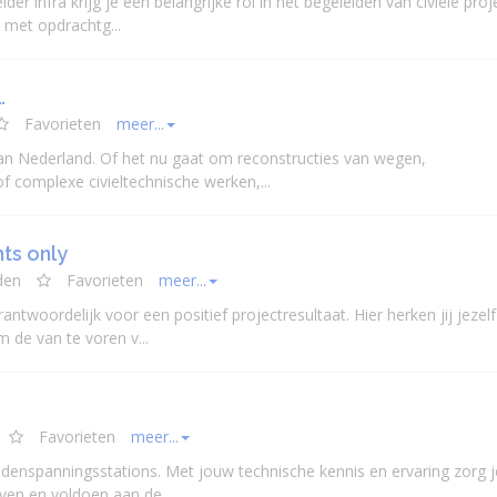
eider
infra krijg je een belangrijke rol in het begeleiden van
civiele
proj
s met opdrachtg...
…
Favorieten
meer...
 van Nederland. Of het nu gaat om reconstructies van wegen,
f complexe civieltechnische werken,...
ts only
den
Favorieten
meer...
ntwoordelijk voor een positief projectresultaat. Hier herken jij jezelf
de van te voren v...
Favorieten
meer...
enspanningsstations. Met jouw technische kennis en ervaring zorg j
ven en voldoen aan de...