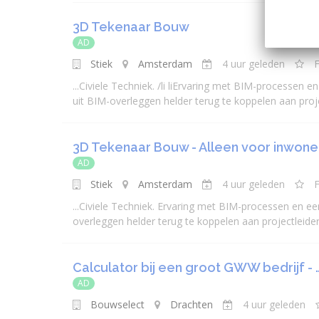
3D Tekenaar Bouw
AD
Stiek
Amsterdam
4 uur geleden
F
...
Civiele
Techniek. /li liErvaring met BIM-processen e
uit BIM-overleggen helder terug te koppelen aan
proj
3D Tekenaar Bouw - Alleen voor inwone
AD
Stiek
Amsterdam
4 uur geleden
F
...
Civiele
Techniek. Ervaring met BIM-processen en een
overleggen helder terug te koppelen aan
projectleide
Calculator bij een groot GWW bedrijf - 
AD
Bouwselect
Drachten
4 uur geleden