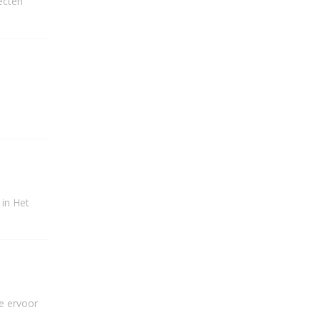
ecten
 in Het
e ervoor