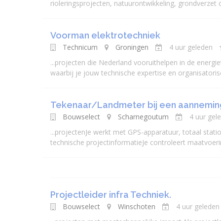
riolerings
projecten
, natuurontwikkeling, grondverzet o
Voorman elektrotechniek
Technicum
Groningen
4 uur geleden
...
projecten
die Nederland vooruithelpen in de energietr
waarbij je jouw technische expertise en organisatoris
Tekenaar/Landmeter bij een aannemingsb
Bouwselect
Scharnegoutum
4 uur gel
...
projecten
Je werkt met GPS-apparatuur, totaal stati
technische projectinformatieJe controleert maatvoerin
Projectleider infra Techniek.
Bouwselect
Winschoten
4 uur geleden