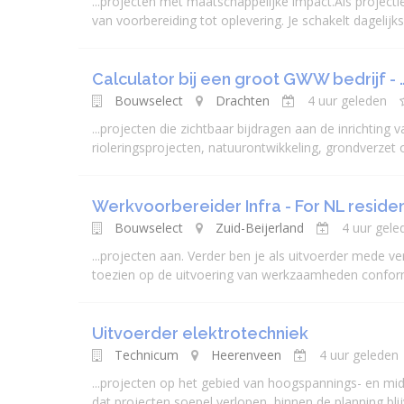
...
projecten
met maatschappelijke impact.Als
projectl
van voorbereiding tot oplevering. Je schakelt dagelijk
Calculator bij een groot GWW bedrijf - 
Bouwselect
Drachten
4 uur geleden
...
projecten
die zichtbaar bijdragen aan de inrichting
riolerings
projecten
, natuurontwikkeling, grondverzet o
Werkvoorbereider Infra - For NL residen
Bouwselect
Zuid-Beijerland
4 uur gele
...
projecten
aan. Verder ben je als uitvoerder mede vera
toezien op de uitvoering van werkzaamheden conform 
Uitvoerder elektrotechniek
Technicum
Heerenveen
4 uur geleden
...
projecten
op het gebied van hoogspannings- en midd
dat
projecten
soepel verlopen, binnen de planning blij