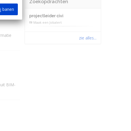
Zoekopdrachten
ij banen
projectleider civi
Maak een Jobalert
rmatie
zie alles...
uit BIM-