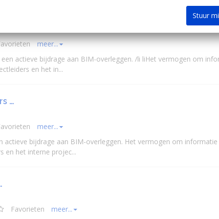
Stuur m
avorieten
meer...
n een actieve bijdrage aan BIM-overleggen. /li liHet vermogen om info
ectleider
s en het in...
rs …
avorieten
meer...
 actieve bijdrage aan BIM-overleggen. Het vermogen om informatie 
r
s en het interne projec...
…
Favorieten
meer...