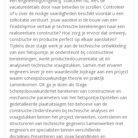
een engineeringomgeving. Solliciteer nu, lees de
vacaturedetails door naar beneden te scrollen. Controleer
of u over de nodige vaardigheden beschikt voordat u een
sollicitatie verstuurt. Jouw aandeel in de bouw van een
FeadshipHoe vertaal je technische berekeningen naar een
realiseerbare constructie? Hoe zorg je ervoor dat ontwerp,
constructie en productie perfect op elkaar aansluiten?
Tijdens deze stage werk je aan de technische ontwikkeling
van een fietspontje. Je ondersteunt bij constructieve
berekeningen, werkt productiedocumentatie uit en
analyseert technische vraagstukken. Samen met ervaren
engineers lever je een waardevolle bijdrage aan een project
waarin scheepsbouwkundige theorie en praktijk
samenkomen. Dit ga je doen als Stage
ScheepsbouwkundeHet berekenen van constructieve en
mechanische parameters van het fietspontje.Opstellen van
gedetailleerde plaatuitslagen ten behoeve van de
constructie.Ondersteunen bij technische analyses en
vraagstukken binnen het project.Verwerken, controleren en
structureren van technische gegevens.Samenwerken met
engineers en specialisten binnen verschillende
disciplines.Presenteren van jouw bevindingen en