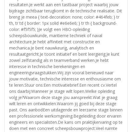
resultaten.Je werkt aan een tastbaar project waarbij jouw
bijdrage zichtbaar terugkomt in de technische realisatie. Dit
breng je meea { text-decoration: none; color: #464feb; } tr
th, tr td { border: 1px solid #e6e6e6; } tr th { background-
color: #f5f5f5; }Je volgt een HBO-opleiding
scheepsbouwkunde, maritieme techniek of naval
architecture.Je hebt affiniteit met constructie en
mechanica.Je bent nauwkeurig, analytisch en
resultaatgericht.Je toont initiatief en bent leergierig.Je kunt
zowel zelfstandig als in teamverband werken.Je hebt
interesse in technische berekeningen en
engineeringvraagstukken.Wij zijn vooral benieuwd naar
jouw motivatie, technische interesse en enthousiasme om
te leren.Stuur ons:Een motivatiebrief.Een recent cv.Vertel
ons daarbij:Wanneer je stage wilt lopen.Welke opleiding
volg je?Waarom deze stage jou aanspreekt.Wat je graag
wilt leren en ontwikkelen.Waarom jij goed bij deze stage
past. Ons aanbodEen uitdagende en leerzame stage binnen
een professionele werkomgeving.Begeleiding door ervaren
engineers en specialisten.De kans om praktijkervaring op te
doen met een concreet scheepsbouwproject.Veel ruimte