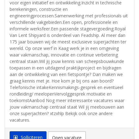
voor eigen initiatief en ontwikkeling.Inzicht in technische
berekeningen, constructie en
engineeringprocessen.Samenwerking met professionals uit
verschillende vakgebieden.Een open, professionele en
informele werksfeer.Een passende stagevergoeding.Royal
Van Lent Shipyard is onderdeel van Feadship. Al meer dan
175 jaar bouwen wij de meest exclusieve superjachten ter
wereld. Op onze werf in Kaag werk je in een omgeving
waar vakmanschap, innovatie en continue verbetering
centraal staan.Wil jij jouw kennis van scheepsbouwkunde
toepassen in een uitdagend praktijkproject en bijdragen
aan de ontwikkeling van een fietspontje? Dan maken we
graag kennis met je. Hoe kom je bij ons aan boord?
Telefonische intakeKennismakings-gesprek en eventueel
rondleiding/ meelopenVervolggesprek motivatie en
toekomstAanbod Nog meer interessante vacatures waar
jouw vakmanschap centraal staat Wil jij meebouwen aan
onze superjachten? xtzxhlp Bekijk ook onze andere
vacatures.
Solliciteren
Open vacature