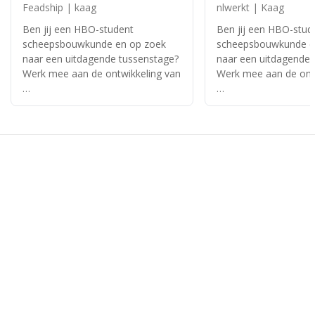
Feadship | kaag
nlwerkt | Kaag
Ben jij een HBO-student
Ben jij een HBO-stud
scheepsbouwkunde en op zoek
scheepsbouwkunde e
naar een uitdagende tussenstage?
naar een uitdagende 
Werk mee aan de ontwikkeling van
Werk mee aan de ont
…
…
Werkzoekenden
•
Werkgevers
•
Over VINDAZO
•
Blader door vacatures
•
Privacy
•
Terms & Conditions
•
Contact
•
ATS