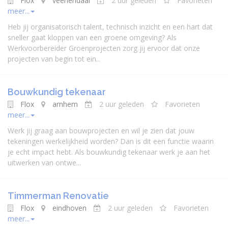
Flox
veenendaal
2 uur geleden
Favorieten
meer...
Heb jij organisatorisch talent, technisch inzicht en een hart dat
sneller gaat kloppen van een groene omgeving? Als
Werkvoorbereider Groenprojecten zorg jij ervoor dat onze
projecten van begin tot ein...
Bouwkundig tekenaar
Flox
arnhem
2 uur geleden
Favorieten
meer...
Werk jij graag aan bouwprojecten en wil je zien dat jouw
tekeningen werkelijkheid worden? Dan is dit een functie waarin
je echt impact hebt. Als bouwkundig tekenaar werk je aan het
uitwerken van ontwe...
Timmerman Renovatie
Flox
eindhoven
2 uur geleden
Favorieten
meer...