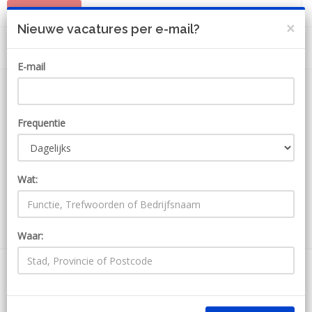
PLAATS JOB
MIJN ACCOUNT
×
Nieuwe vacatures per e-mail?
E-mail
Frequentie
Wat:
ZOEKEN
Waar:
46 Jobs bij Flox
Ontvang JobAlert