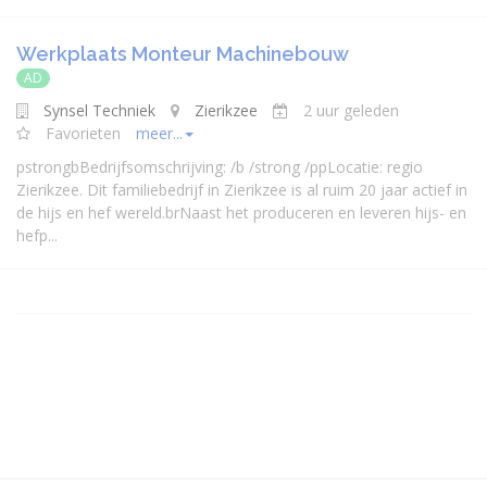
Werkplaats Monteur Machinebouw
AD
Synsel Techniek
Zierikzee
2 uur geleden
Favorieten
meer...
pstrongbBedrijfsomschrijving: /b /strong /ppLocatie: regio
Zierikzee. Dit familiebedrijf in Zierikzee is al ruim 20 jaar actief in
de hijs en hef wereld.brNaast het produceren en leveren hijs- en
hefp...