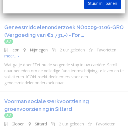
Stuur mij banen
Geneesmiddelenonderzoek NO0009-1106-GRQ
(Vergoeding van €1.731,-) - For …
AD
Icon
Nijmegen
2 uur geleden
Favorieten
meer...
Wat ga je doen?Zet nu de volgende stap in uw carrière. Scroll
naar beneden om de volledige functieomschrijving te lezen en te
solliciteren. ICON zoekt deelnemers voor een
geneesmiddelenonderzoek naar ...
Voorman sociale werkvoorziening
groenvoorziening in Sittard
AD
Globen
Sittard
2 uur geleden
Favorieten