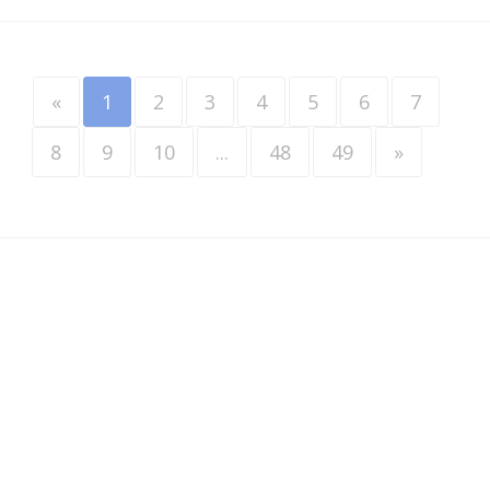
«
1
2
3
4
5
6
7
8
9
10
...
48
49
»
Werkzoekenden
•
Werkgevers
•
Over VINDAZO
•
Blader door vacatures
•
Privacy
•
Terms & Conditions
•
Contact
•
ATS