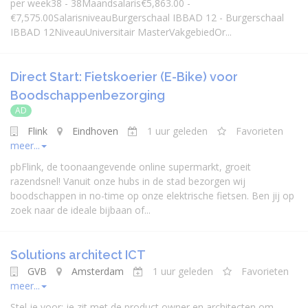
per week38 - 38Maandsalaris€5,863.00 -
€7,575.00SalarisniveauBurgerschaal IBBAD 12 - Burgerschaal
IBBAD 12NiveauUniversitair MasterVakgebiedOr...
Direct Start: Fietskoerier (E-Bike) voor
Boodschappenbezorging
AD
Flink
Eindhoven
1 uur geleden
Favorieten
meer...
pbFlink, de toonaangevende online supermarkt, groeit
razendsnel! Vanuit onze hubs in de stad bezorgen wij
boodschappen in no-time op onze elektrische fietsen. Ben jij op
zoek naar de ideale bijbaan of...
Solutions architect ICT
GVB
Amsterdam
1 uur geleden
Favorieten
meer...
Stel je voor: je zit met de product owner en architecten om