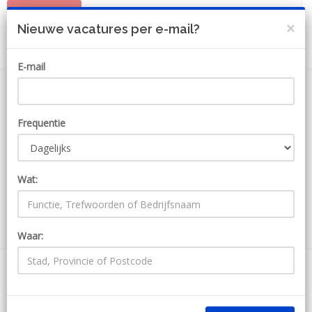
PLAATS JOB
MIJN ACCOUNT
×
Nieuwe vacatures per e-mail?
E-mail
Frequentie
Wat:
ZOEKEN
Waar:
490 Jobs bij Gvb
Ontvang JobAlert