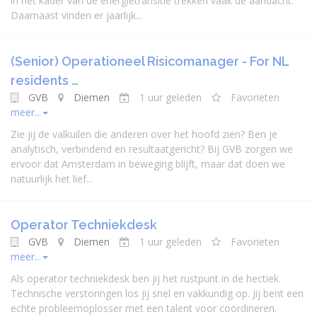
in het kader van de energietransitie trekken vaak de aandacht.
Daarnaast vinden er jaarlijk...
(Senior) Operationeel Risicomanager - For NL
residents …
GVB
Diemen
1 uur geleden
Favorieten
meer...
Zie jij de valkuilen die anderen over het hoofd zien? Ben je
analytisch, verbindend en resultaatgericht? Bij GVB zorgen we
ervoor dat Amsterdam in beweging blijft, maar dat doen we
natuurlijk het lief...
Operator Techniekdesk
GVB
Diemen
1 uur geleden
Favorieten
meer...
Als operator techniekdesk ben jij het rustpunt in de hectiek.
Technische verstoringen los jij snel en vakkundig op. Jij bent een
echte probleemoplosser met een talent voor coördineren.