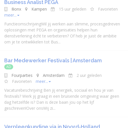
Business Analist PEGA
Ilionx
Kampen
15 uur geleden
Favorieten
meer...
FunctieomschrijvingWil jij werken aan slimme, procesgedreven
oplossingen met PEGA en organisaties helpen hun
dienstverlening écht te verbeteren? Of heb je juist de ambitie
om je te ontwikkelen tot Bus...
Bar Medewerker Festivals | Amsterdam
AD
Fourparties
Amsterdam
2 uur geleden
Favorieten
meer...
Vacaturebeschrijving Ben jij energiek, sociaal en hou je van
festivals? Werk jij graag in een bruisende omgeving waar geen
dag hetzelfde is? Dan is deze baan jou op het lijf
geschreven!Over onsWij zi...
Verpleegkundige via in Noord-Holland,