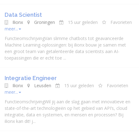
Data Scientist
Ilionx
Groningen
15 uur geleden
Favorieten
meer...
FunctieomschrijvingVan slimme chatbots tot geavanceerde
Machine Learning-oplossingen: bij ilionx bouw je samen met
een groot team van getalenteerde data scientists aan AI-
toepassingen die er echt toe ...
Integratie Engineer
Ilionx
Leusden
15 uur geleden
Favorieten
meer...
FunctieomschrijvingWil jij aan de slag gaan met innovatieve en
state-of-the-art technologieën op het gebied van API’s, cloud
integratie, data en systemen, en mensen en processen? Bij
ilionx kan dit! j...