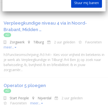
Stuur mij banen
Verpleegkundige niveau 4 via in Noord-
Brabant, Midden …
AD
Zorgwerk
Tilburg
2 uur geleden
Favorieten
meer...
h3Functieomschrijving /h3 h4✨ Kies voor vrijheid én betekenis in
je werk als Verpleegkundige in Tilburg! /h4 Ben jij op zoek naar
bafwisseling /b, bvrijheid /b en bflexibiliteit /b in jouw
zorgcarrièr...
Operator 5 ploegen
AD
Start People
Nijverdal
2 uur geleden
Favorieten
meer...