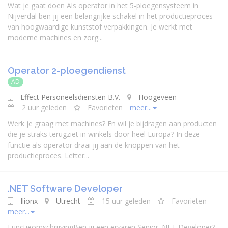
Wat je gaat doen Als operator in het 5-ploegensysteem in
Nijverdal ben jij een belangrijke schakel in het productieproces
van hoogwaardige kunststof verpakkingen. Je werkt met
moderne machines en zorg...
Operator 2-ploegendienst
AD
Effect Personeelsdiensten B.V.
Hoogeveen
2 uur geleden
Favorieten
meer...
Werk je graag met machines? En wil je bijdragen aan producten
die je straks terugziet in winkels door heel Europa? In deze
functie als operator draai jij aan de knoppen van het
productieproces. Letter...
.NET Software Developer
Ilionx
Utrecht
15 uur geleden
Favorieten
meer...
FunctieomschrijvingBen jij een ervaren Senior .NET Developer?