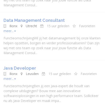
wij met ons team op zoek naar jou! Jouw functie als Data
Management Consul...
Data Management Consultant
Ilionx
Utrecht
15 uur geleden
Favorieten
meer...
FunctieomschrijvingWil jij het datamanagement bij onze klanten
helpen opzetten, borgen en verder professionaliseren? Dan zijn
wij met ons team op zoek naar jou! Jouw functie als Data
Management Consul...
Java Developer
Ilionx
Leusden
15 uur geleden
Favorieten
meer...
FunctieomschrijvingBen jij een Java-expert die houdt van
complexe uitdagingen? Bouw mee aan innovatieve
softwareoplossingen in een high performance team. Solliciteer
nu als Java Developer en maak impa...