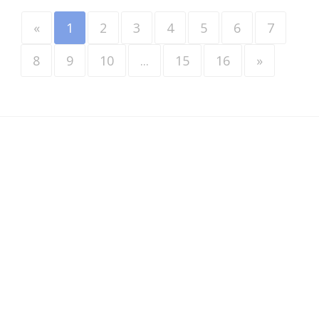
«
1
2
3
4
5
6
7
8
9
10
...
15
16
»
Werkzoekenden
•
Werkgevers
•
Over VINDAZO
•
Blader door vacatures
•
Privacy
•
Terms & Conditions
•
Contact
•
ATS
© VINDAZO 2003-2026