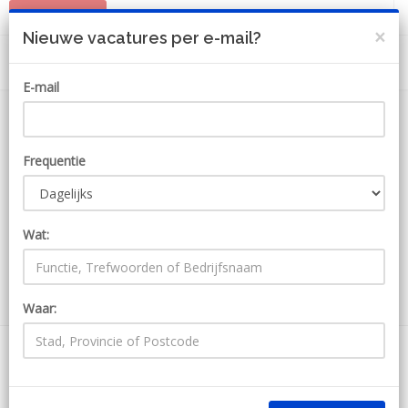
PLAATS JOB
MIJN ACCOUNT
×
Nieuwe vacatures per e-mail?
E-mail
Frequentie
Wat:
ZOEKEN
Waar:
154 Jobs bij Ilionx
Ontvang JobAlert