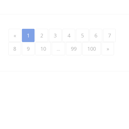
«
1
2
3
4
5
6
7
8
9
10
...
99
100
»
Werkzoekenden
•
Werkgevers
•
Over VINDAZO
•