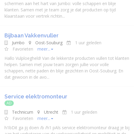
schermen aan het hart van Jumbo: volle schappen en blije
klanten. Samen met je team zorg je dat producten op tijd
klaarstaan voor vertrek richtin...
Bijbaan Vakkenvuller
Jumbo
Oost-Souburg
1 uur geleden
Favorieten
meer...
Hallo Vulploegheld! Van de lekkerste producten vullen tot klanten
helpen. Samen met jouw team zorgen jullie voor volle
schappen, nette paden én blije gezichten in Oost-Souburg. En
dat gewoon in de avo...
Service elektromonteur
AD
Technicum
Utrecht
1 uur geleden
Favorieten
meer...
h1bDit ga jij doen /b /h1 pAls service elektromonteur draag je bij
aan het verbeteren van de verkeersveiligheid en mobiliteit in de