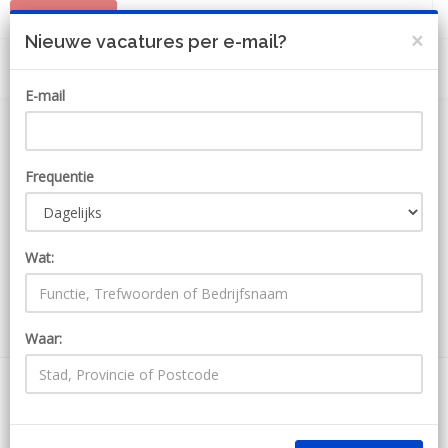
PLAATS JOB
MIJN ACCOUNT
×
Nieuwe vacatures per e-mail?
E-mail
Frequentie
Wat:
ZOEKEN
Waar:
1612 Jobs bij Jumbo
Ontvang JobAlert