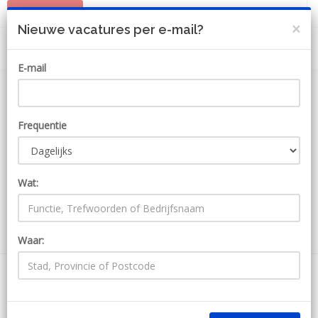
PLAATS JOB
MIJN ACCOUNT
×
Nieuwe vacatures per e-mail?
E-mail
Frequentie
Wat:
ZOEKEN
Waar:
1 Jobs bij Kindergarden
Ontvang JobAlert