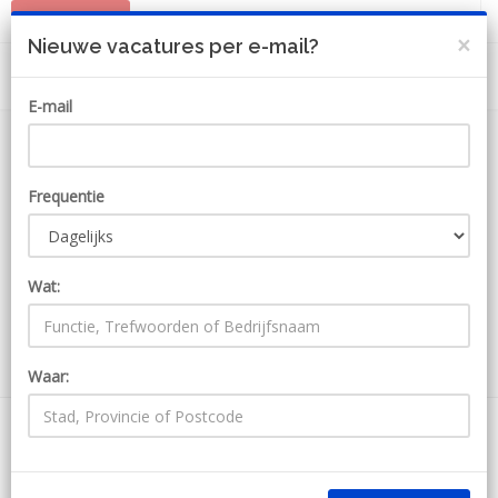
PLAATS JOB
MIJN ACCOUNT
×
Nieuwe vacatures per e-mail?
E-mail
Frequentie
Wat:
ZOEKEN
Waar:
0 Jobs bij Mijn-Prolinq
Ontvang JobAlert