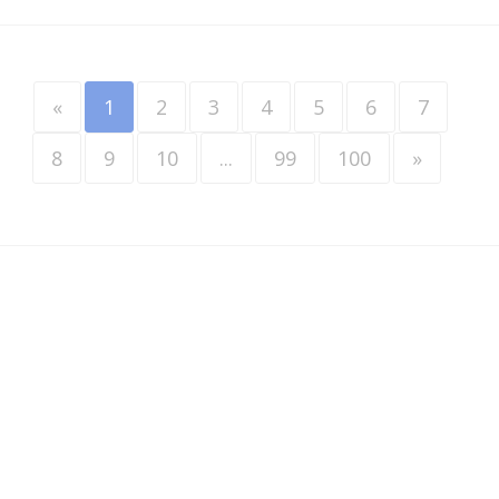
«
1
2
3
4
5
6
7
8
9
10
...
99
100
»
Werkzoekenden
•
Werkgevers
•
Over VINDAZO
•
Blader door vacatures
•
Selectievacatures
•
Privacy
•
Terms & Conditions
•
Contact
•
ATS