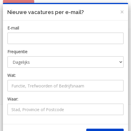
PLAATS JOB
MIJN ACCOUNT
×
Nieuwe vacatures per e-mail?
E-mail
Frequentie
Wat:
ZOEKEN
Waar:
1148 Jobs bij Vermaat
Ontvang JobAlert