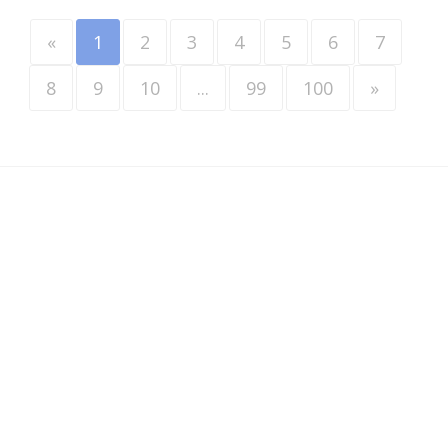
«
1
2
3
4
5
6
7
8
9
10
...
99
100
»
Werkzoekenden
•
Werkgevers
•
Over VINDAZO
•
Blader door vacatures
•
Selectievacatures
•
Privacy
•
Terms & Conditions
•
Contact
•
ATS
© VINDAZO 2003-2026