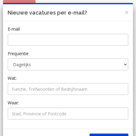
PLAATS JOB
MIJN ACCOUNT
×
Nieuwe vacatures per e-mail?
E-mail
Frequentie
Wat:
ZOEKEN
Waar:
5635 Jobs bij Artiflex-Bv
Ontvang JobAlert