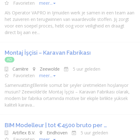
Favorieten
meer...
Als Operator VAPRO in Ijmuiden werk je samen in een team aan
het zuiveren en terugwinnen van waardevolle stoffen. Jij zorgt
voor een soepel proces, hebt oog voor veiligheid en draagt
direct bij aan ee...
Montaj İşçisi – Karavan Fabrikası
AD
Carrière
Zeewolde
5 uur geleden
Favorieten
meer...
SamenvattingEllerinle somut bir şeyler üretmekten hoşlanıyor
musun? Zeewolde’de Montaj İşçisi – Karavan Fabrikası olarak,
modern bir fabrika ortamında motive bir ekiple birlikte yüksek
kaliteli karava...
BIM Modelleur | tot €4500 bruto per …
Artiflex B.V.
Eindhoven
5 uur geleden
Favorieten
meer...