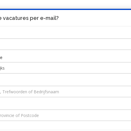
 vacatures per e-mail?
UITNODIGING
HO
ie
ng JobAlert