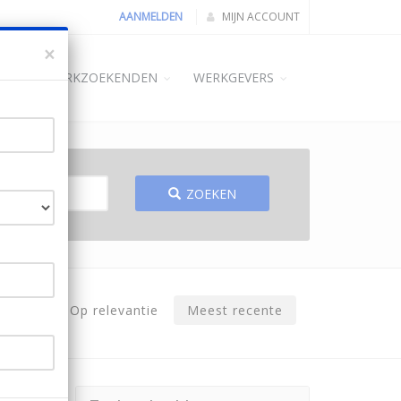
AANMELDEN
MIJN ACCOUNT
×
ME
WERKZOEKENDEN
WERKGEVERS
ZOEKEN
Op relevantie
Meest recente