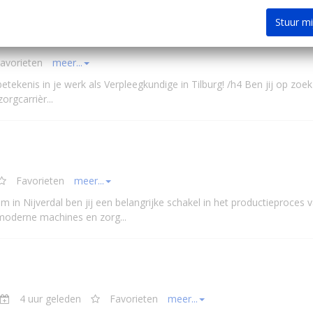
Stuur m
-Brabant, Midden …
avorieten
meer...
tekenis in je werk als Verpleegkundige in Tilburg! /h4 Ben jij op zoek
zorgcarrièr...
Favorieten
meer...
 in Nijverdal ben jij een belangrijke schakel in het productieproces 
moderne machines en zorg...
4 uur geleden
Favorieten
meer...