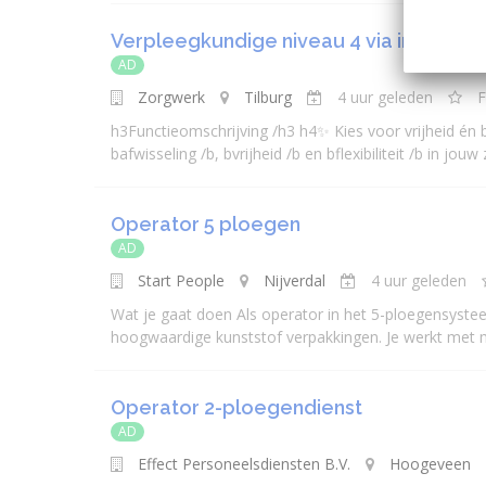
Verpleegkundige niveau 4 via in Noord
AD
Zorgwerk
Tilburg
4 uur geleden
F
h3Functieomschrijving /h3 h4✨ Kies voor vrijheid én be
bafwisseling /b, bvrijheid /b en bflexibiliteit /b in jouw 
Operator 5 ploegen
AD
Start People
Nijverdal
4 uur geleden
Wat je gaat doen Als operator in het 5-ploegensysteem
hoogwaardige kunststof verpakkingen. Je werkt met 
Operator 2-ploegendienst
AD
Effect Personeelsdiensten B.V.
Hoogeveen