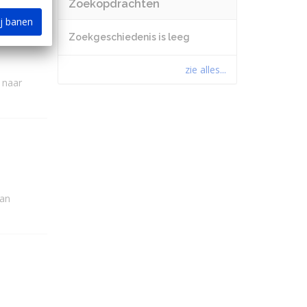
Zoekopdrachten
ij banen
Zoekgeschiedenis is leeg
zie alles...
 naar
van