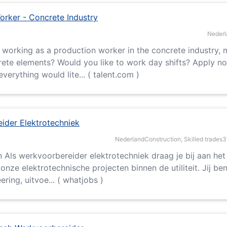
orker - Concrete Industry
Nederl
working as a production worker in the concrete industry, 
rete elements? Would you like to work day shifts? Apply n
verything would lite... ( talent.com )
ider Elektrotechniek
Nederland
Construction, Skilled trades
3
en Als werkvoorbereider elektrotechniek draag je bij aan het
onze elektrotechnische projecten binnen de utiliteit. Jij be
ring, uitvoe... ( whatjobs )