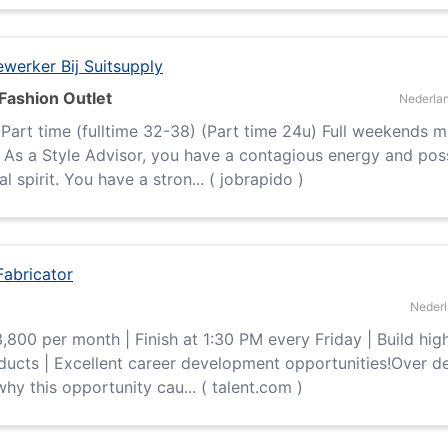
erker Bij Suitsupply
 Fashion Outlet
Nederla
 Part time (fulltime 32-38) (Part time 24u) Full weekends 
 As a Style Advisor, you have a contagious energy and pos
l spirit. You have a stron... ( jobrapido )
Fabricator
Neder
,800 per month | Finish at 1:30 PM every Friday | Build hig
ducts | Excellent career development opportunities!Over d
hy this opportunity cau... ( talent.com )