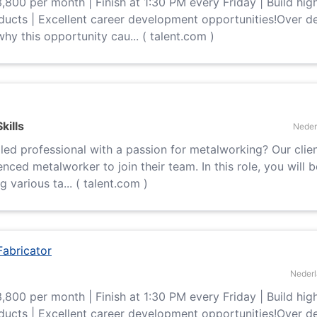
,800 per month | Finish at 1:30 PM every Friday | Build hig
ducts | Excellent career development opportunities!Over d
hy this opportunity cau... ( talent.com )
kills
Neder
lled professional with a passion for metalworking? Our clien
enced metalworker to join their team. In this role, you will 
 various ta... ( talent.com )
Fabricator
Neder
,800 per month | Finish at 1:30 PM every Friday | Build hig
ducts | Excellent career development opportunities!Over d