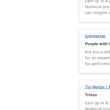
Earn up to €3
technical pro
can imagine w
Ijzerwerker
People with S
Are you a ski
for an experi
for performing
Tig Welder / 
Trixxo
Earn up to €3
technical pro