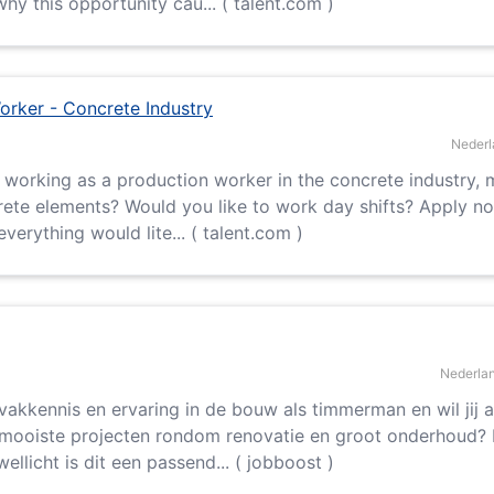
hy this opportunity cau... ( talent.com )
orker - Concrete Industry
Nederl
working as a production worker in the concrete industry, 
rete elements? Would you like to work day shifts? Apply n
verything would lite... ( talent.com )
Nederla
 vakkennis en ervaring in de bouw als timmerman en wil jij 
mooiste projecten rondom renovatie en groot onderhoud?
ellicht is dit een passend... ( jobboost )