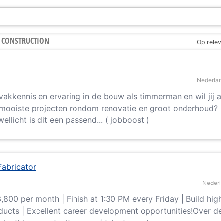
R CONSTRUCTION
Op relev
Nederla
 vakkennis en ervaring in de bouw als timmerman en wil jij 
mooiste projecten rondom renovatie en groot onderhoud?
ellicht is dit een passend... ( jobboost )
Fabricator
Neder
,800 per month | Finish at 1:30 PM every Friday | Build hig
ducts | Excellent career development opportunities!Over d