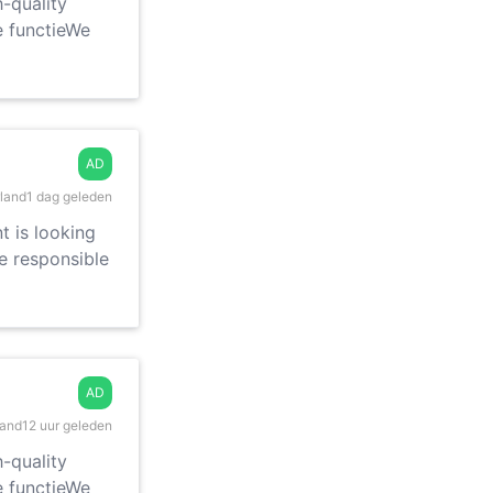
h-quality
e functieWe
AD
land
1 dag geleden
t is looking
be responsible
AD
land
12 uur geleden
h-quality
e functieWe