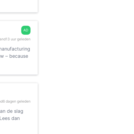
AD
and
13 uur geleden
manufacturing
ow – because
nd
6 dagen geleden
aan de slag
 Lees dan