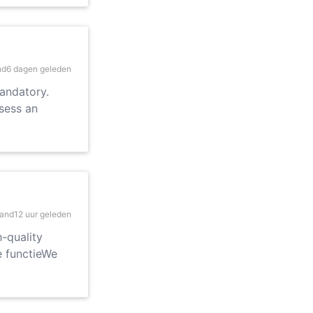
nd
6 dagen geleden
mandatory.
sess an
land
12 uur geleden
h-quality
e functieWe