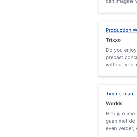
can imagine w
Production W
Trixxo
Do you enjoy 
precast conc
without you, e
Timmerman
Werkis
Heb jij ruime
gaan met de 
even verder, w