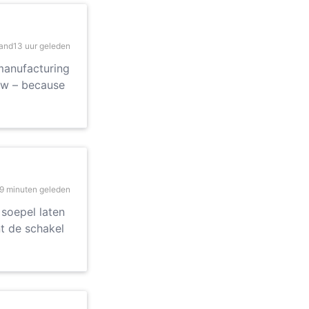
and
13 uur geleden
manufacturing
ow – because
9 minuten geleden
 soepel laten
nt de schakel