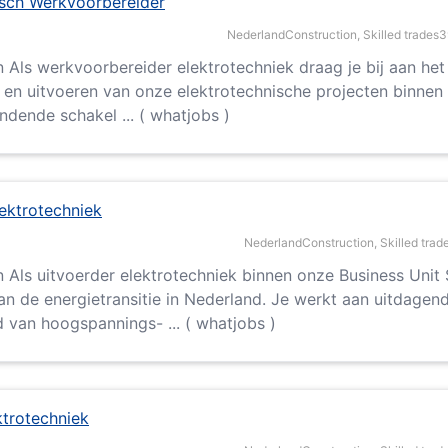
isch Werkvoorbereider
Nederland
Construction, Skilled trades
3
en Als werkvoorbereider elektrotechniek draag je bij aan he
en uitvoeren van onze elektrotechnische projecten binnen de 
ndende schakel ... ( whatjobs )
ektrotechniek
Nederland
Construction, Skilled trad
en Als uitvoerder elektrotechniek binnen onze Business Unit 
aan de energietransitie in Nederland. Je werkt aan uitdagen
 van hoogspannings- ... ( whatjobs )
trotechniek