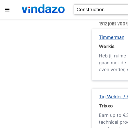
≡
1512 JOBS VOO
Timmerman
Werkis
Heb jij ruime
gaan met de 
even verder, w
Tig Welder / 
Trixxo
Earn up to €3
technical pro