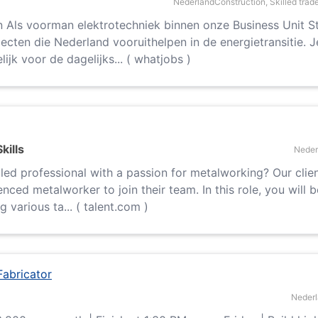
Nederland
Construction, Skilled trad
en Als voorman elektrotechniek binnen onze Business Unit S
ojecten die Nederland vooruithelpen in de energietransitie. 
ijk voor de dagelijks... ( whatjobs )
kills
Neder
lled professional with a passion for metalworking? Our clien
enced metalworker to join their team. In this role, you will 
 various ta... ( talent.com )
Fabricator
Neder