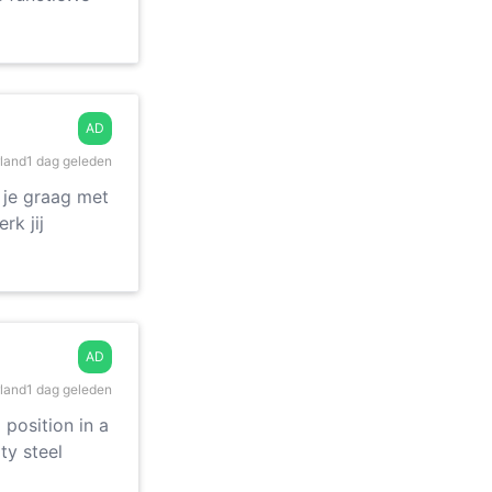
AD
land
1 dag geleden
 je graag met
rk jij
AD
land
1 dag geleden
position in a
ty steel