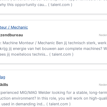
hy this opportunity cau... ( talent.com )
eur / Mechanic
itzendbureau
Neder
: Machine Monteur / Mechanic Ben jij technisch sterk, werk
krijg jij energie van het bouwen aan complete machines? We
es jij moeiteloos technis... ( talent.com )
Mag
kills
Neder
perienced MIG/MAG Welder looking for a stable, long-term 
tion environment? In this role, you will work on high-quali
 used in demanding ind... ( talent.com )