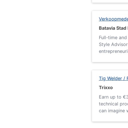
Verkoopmedew
Batavia Stad
Full-time and
Style Advisor
entrepreneuria
Tig Welder / 
Trixxo
Earn up to €3
technical pro
can imagine w