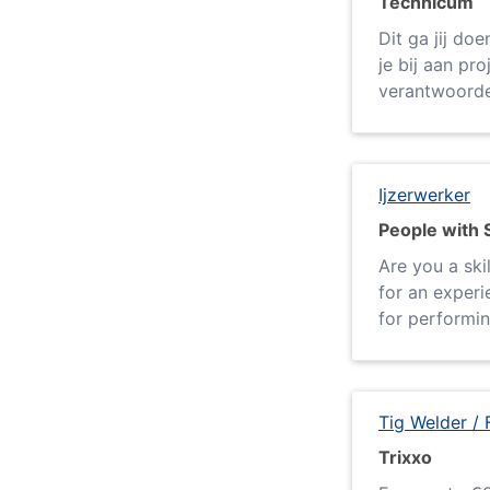
Technicum
Dit ga jij do
je bij aan pr
verantwoordel
Ijzerwerker
People with S
Are you a ski
for an experi
for performing
Tig Welder / 
Trixxo