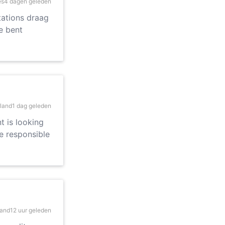
es
4 dagen geleden
tations draag
Je bent
land
1 dag geleden
t is looking
be responsible
land
12 uur geleden