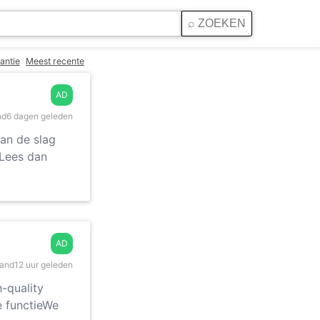
antie
Meest recente
AD
nd
6 dagen geleden
aan de slag
 Lees dan
AD
land
12 uur geleden
h-quality
e functieWe