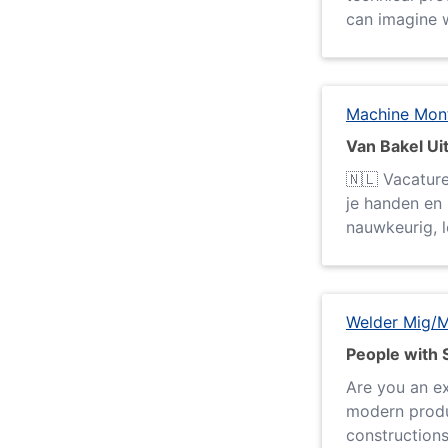
can imagine w
Machine Mont
Van Bakel U
🇳🇱 Vacature
je handen en 
nauwkeurig, le
Welder Mig/
People with S
Are you an ex
modern produc
constructions